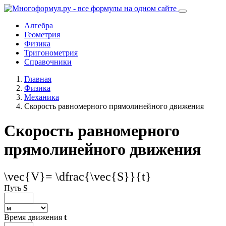
Алгебра
Геометрия
Физика
Тригонометрия
Справочники
Главная
Физика
Механика
Скорость равномерного прямолинейного движения
Скорость равномерного
прямолинейного движения
\vec{V}= \dfrac{\vec{S}}{t}
Путь
S
Время движения
t