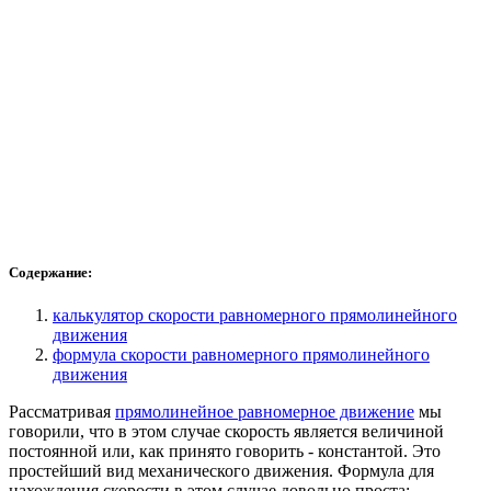
Содержание:
калькулятор скорости равномерного прямолинейного
движения
формула скорости равномерного прямолинейного
движения
Рассматривая
прямолинейное равномерное движение
мы
говорили, что в этом случае скорость является величиной
постоянной или, как принято говорить - константой. Это
простейший вид механического движения. Формула для
нахождения скорости в этом случае довольно проста: