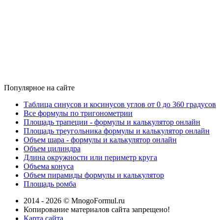
Популярное на сайте
Таблица синусов и косинусов углов от 0 до 360 градусов
Все формулы по тригонометрии
Площадь трапеции - формулы и калькулятор онлайн
Площадь треугольника формулы и калькулятор онлайн
Объем шара - формулы и калькулятор онлайн
Объем цилиндра
Длина окружности или периметр круга
Объема конуса
Объем пирамиды формулы и калькулятор
Площадь ромба
2014 - 2026 © MnogoFormul.ru
Копирование материалов сайта запрещено!
Карта сайта