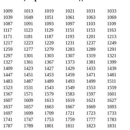
1009
1013
1019
1021
1031
1033
1039
1049
1051
1061
1063
1069
1087
1091
1093
1097
1103
1109
1117
1123
1129
1151
1153
1163
1171
1181
1187
1193
1201
1213
1217
1223
1229
1231
1237
1249
1259
1277
1279
1283
1289
1291
1297
1301
1303
1307
1319
1321
1327
1361
1367
1373
1381
1399
1409
1423
1427
1429
1433
1439
1447
1451
1453
1459
1471
1481
1483
1487
1489
1493
1499
1511
1523
1531
1543
1549
1553
1559
1567
1571
1579
1583
1597
1601
1607
1609
1613
1619
1621
1627
1637
1657
1663
1667
1669
1693
1697
1699
1709
1721
1723
1733
1741
1747
1753
1759
1777
1783
1787
1789
1801
1811
1823
1831