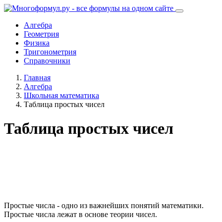
Алгебра
Геометрия
Физика
Тригонометрия
Справочники
Главная
Алгебра
Школьная математика
Таблица простых чисел
Таблица простых чисел
Простые числа - одно из важнейших понятий математики.
Простые числа лежат в основе теории чисел.