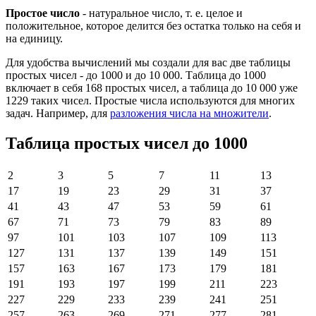
Простое число
- натуральное число, т. е. целое и
положительное, которое делится без остатка только на себя и
на единицу.
Для удобства вычислений мы создали для вас две таблицы
простых чисел - до 1000 и до 10 000. Таблица до 1000
включает в себя 168 простых чисел, а таблица до 10 000 уже
1229 таких чисел. Простые числа используются для многих
задач. Например, для
разложения числа на множители
.
Таблица простых чисел до 1000
2
3
5
7
11
13
17
19
23
29
31
37
41
43
47
53
59
61
67
71
73
79
83
89
97
101
103
107
109
113
127
131
137
139
149
151
157
163
167
173
179
181
191
193
197
199
211
223
227
229
233
239
241
251
257
263
269
271
277
281