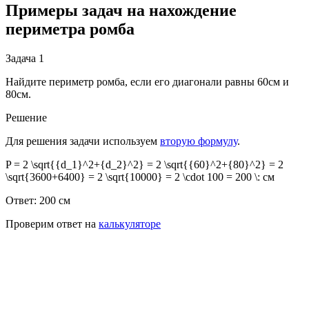
Примеры задач на нахождение
периметра ромба
Задача 1
Найдите периметр ромба, если его диагонали равны 60см и
80см.
Решение
Для решения задачи используем
вторую формулу
.
P = 2 \sqrt{{d_1}^2+{d_2}^2} = 2 \sqrt{{60}^2+{80}^2} = 2
\sqrt{3600+6400} = 2 \sqrt{10000} = 2 \cdot 100 = 200 \: см
Ответ: 200 см
Проверим ответ на
калькуляторе