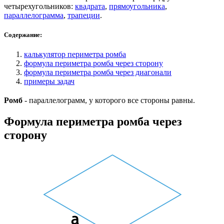
четырехугольников:
квадрата
,
прямоугольника
,
параллелограмма
,
трапеции
.
Содержание:
калькулятор периметра ромба
формула периметра ромба через сторону
формула периметра ромба через диагонали
примеры задач
Ромб
- параллелограмм, у которого все стороны равны.
Формула периметра ромба через
сторону