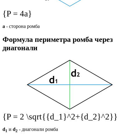
{P = 4a}
a
- сторона ромба
Формула периметра ромба через
диагонали
{P = 2 \sqrt{{d_1}^2+{d_2}^2}}
d
и
d
- диагонали ромба
1
2