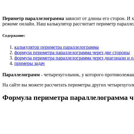
Периметр параллелограмма
зависит от длины его сторон. И 
режиме онлайн. Наш калькулятор рассчитает периметр паралле
Содержание:
калькулятор периметра параллелограмма
формула периметра параллелограмма через две стороны
формула периметра параллелограмма через диагонали и о
примеры задач
Параллелограмм
- четырехугольник, у которого противолежа
На сайте вы можете рассчитать периметры других четырехугол
Формула периметра параллелограмма ч