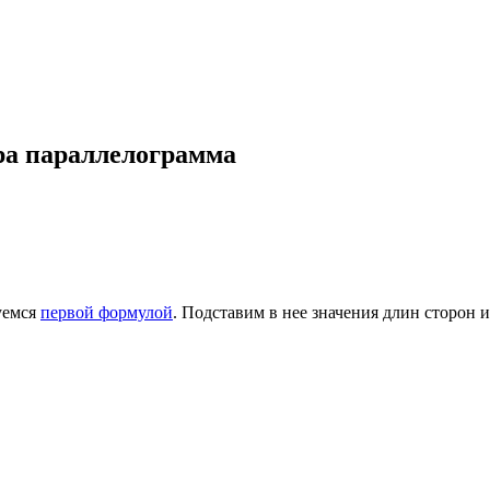
ра параллелограмма
зуемся
первой формулой
. Подставим в нее значения длин сторон и