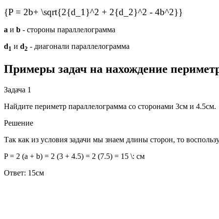
{P = 2b+ \sqrt{2{d_1}^2 + 2{d_2}^2 - 4b^2}}
a
и
b
- стороны параллелограмма
d
и
d
- диагонали параллелограмма
1
2
Примеры задач на нахождение перимет
Задача 1
Найдите периметр параллелограмма со сторонами 3см и 4.5см.
Решение
Так как из условия задачи мы знаем длины сторон, то восполь
P = 2 (a + b) = 2 (3 + 4.5) = 2 (7.5) = 15 \: см
Ответ: 15см