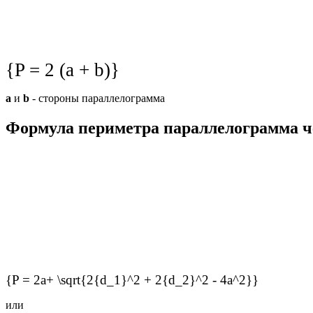
{P = 2 (a + b)}
a
и
b
- стороны параллелограмма
Формула периметра параллелограмма че
{P = 2a+ \sqrt{2{d_1}^2 + 2{d_2}^2 - 4a^2}}
или