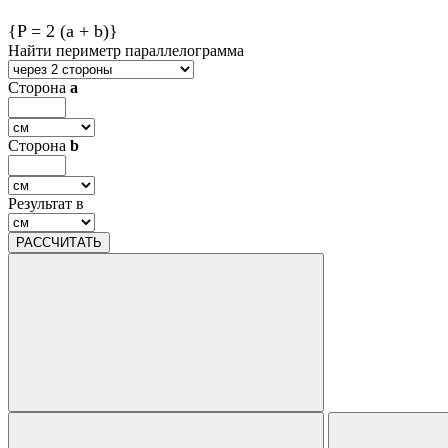
{P = 2 (a + b)}
Найти периметр параллелограмма
Сторона
a
Сторона
b
Результат в
РАССЧИТАТЬ