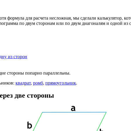
хотя формула для расчета несложная, мы сделали калькулятор, ко
лограмма по двум сторонам или по двум диагоналям и одной из 
дну из сторон
щие стороны попарно параллельны.
ьников:
квадрат
,
ромб
,
прямоугольник
.
ерез две стороны